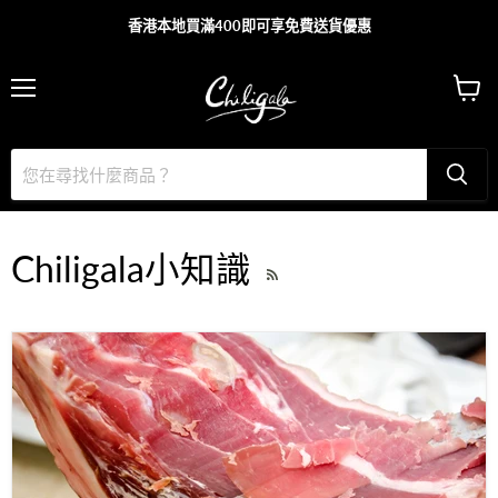
香港本地買滿400即可享免費送貨優惠
主
查
目
看
錄
購
物
車
Chiligala小知識
RSS