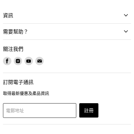
資訊
需要幫助？
關注我們
在
在
在
在
Facebook
Instagram
Youtube
電
找
找
找
郵
到
到
到
找
訂閱電子通訊
我
我
我
到
們
們
們
我
取得最新優惠及產品資訊
們
註冊
電郵地址