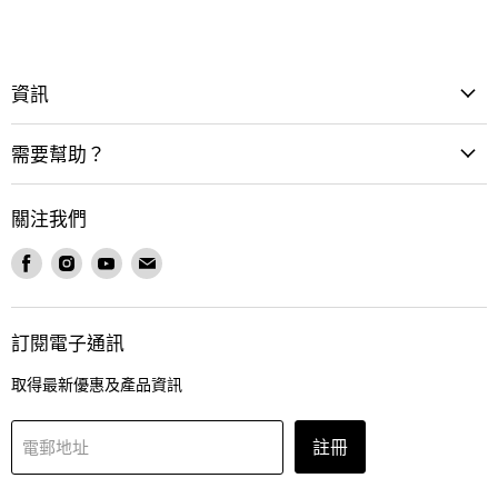
資訊
需要幫助？
關注我們
在
在
在
在
Facebook
Instagram
Youtube
電
找
找
找
郵
到
到
到
找
訂閱電子通訊
我
我
我
到
們
們
們
我
取得最新優惠及產品資訊
們
註冊
電郵地址