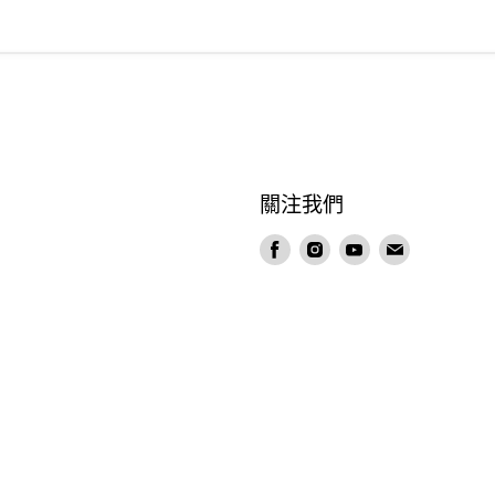
？
關注我們
在
在
在
在
Facebook
Instagram
Youtube
電
找
找
找
郵
到
到
到
找
我
我
我
到
們
們
們
我
們