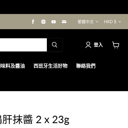
語
貨
在
在
在
在
繁體中文
HKD $
Facebook
Instagram
Youtube
電
找
找
找
郵
言
幣
到
到
到
找
我
我
我
到
登入
們
們
們
我
查
們
看
購
調味料及醬油
西班牙生活好物
聯絡我們
物
車
抹醬 2 x 23g