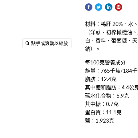
材料：鴨肝 20%、水
（洋蔥、初榨橄欖油、
白、香料、葡萄糖、天
點擊或滾動以縮放
鈉）。
每100克營養成分
能量：765千焦/184
脂肪：12.4克
其中飽和脂肪：4.4公
碳水化合物：6.9克
其中糖：0.7克
蛋白質：11.1克
鹽：1.923克