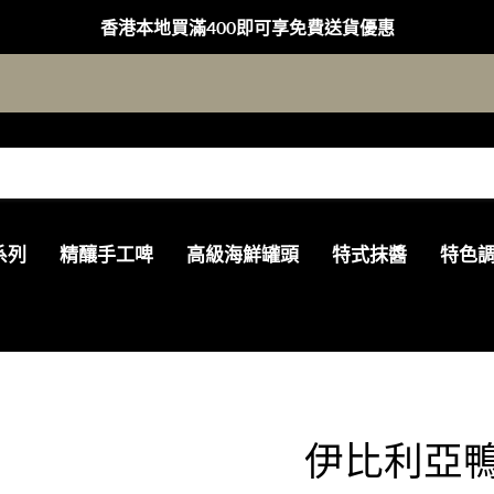
香港本地買滿400即可享免費送貨優惠
系列
精釀手工啤
高級海鮮罐頭
特式抹醬
特色
伊比利亞鴨肝