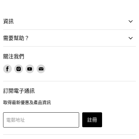
資訊
需要幫助？
關注我們
在
在
在
在
Facebook
Instagram
Youtube
電
找
找
找
郵
到
到
到
找
訂閱電子通訊
我
我
我
到
們
們
們
我
取得最新優惠及產品資訊
們
註冊
電郵地址