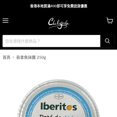
香港本地買滿400即可享免費送貨優惠
主
查
目
看
錄
購
物
車
首頁
吞拿魚抹醬 250g