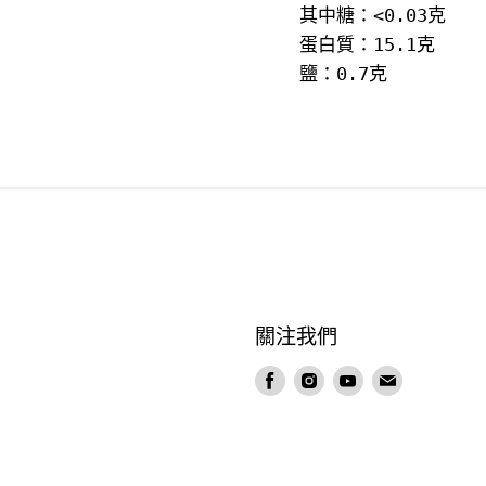
其中糖：<0.03克

蛋白質：15.1克

鹽：0.7克
？
關注我們
在
在
在
在
Facebook
Instagram
Youtube
電
找
找
找
郵
到
到
到
找