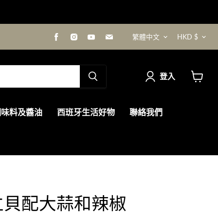
語
貨
在
在
在
在
繁體中文
HKD $
Facebook
Instagram
Youtube
電
找
找
找
郵
言
幣
到
到
到
找
我
我
我
到
登入
們
們
們
我
查
們
看
購
調味料及醬油
西班牙生活好物
聯絡我們
物
車
立貝配大蒜和辣椒