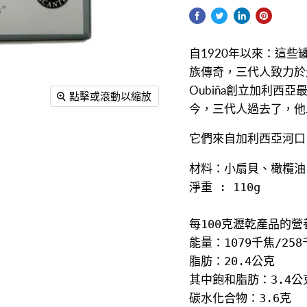
自1920年以來：這
族傳奇，三代人致力於生產
Oubiña創立加利
點擊或滾動以縮放
今，三代人過去了，他忠
它們來自加利西亞河口
材料：小扇貝、橄欖油
淨重 : 110g
每100克瀝乾產品的營
能量：1079千焦/258
脂肪：20.4公克

其中飽和脂肪：3.4公克
碳水化合物：3.6克
