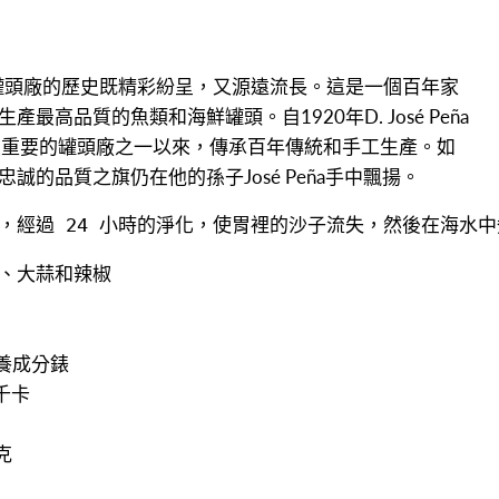
些罐頭廠的歷史既精彩紛呈，又源遠流長。這是一個百年家
最高品質的魚類和海鮮罐頭。自1920年D. José Peña
西亞最重要的罐頭廠之一以來，傳承百年傳統和手工生產。如
誠的品質之旗仍在他的孫子José Peña手中飄揚。
，經過 24 小時的淨化，使胃裡的沙子流失，然後在海水中
、大蒜和辣椒
養成分錶

千卡


