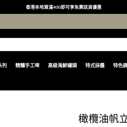
香港本地買滿400即可享免費送貨優惠
系列
精釀手工啤
高級海鮮罐頭
特式抹醬
特色
橄欖油帆