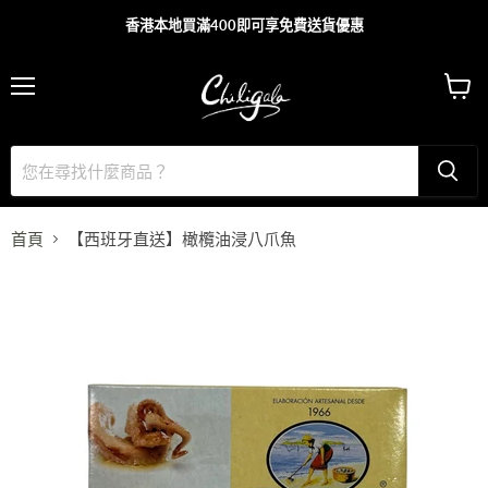
香港本地買滿400即可享免費送貨優惠
主
查
目
看
錄
購
物
車
首頁
【西班牙直送】橄欖油浸八爪魚