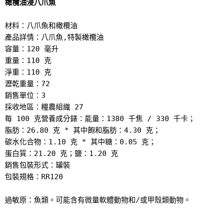
橄欖油浸八爪魚
材料：八爪魚和橄欖油

產品詳情：八爪魚,特製橄欖油

容量：120 毫升

重量：110 克

淨重：110 克

瀝乾重量：72

銷售單位：3

採收地區：糧農組織 27

每 100 克營養成分錶：能量：1380 千焦 / 330 千卡；
脂肪：26.80 克 * 其中飽和脂肪：4.30 克；
碳水化合物：1.10 克 * 其中糖：0.05 克；
蛋白質：21.20 克；鹽：1.20 克

銷售包裝形式：罐裝

包裝規格：RR120

過敏原：魚類。可能含有微量軟體動物和/或甲殼類動物。