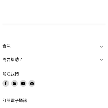
資訊
需要幫助？
關注我們
在
在
在
在
Facebook
Instagram
Youtube
電
找
找
找
郵
到
到
到
找
訂閱電子通訊
我
我
我
到