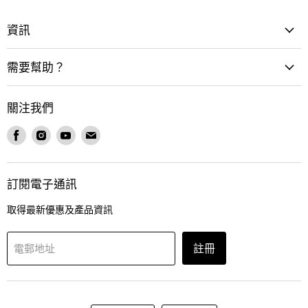
資訊
需要幫助？
關注我們
在
在
在
在
Facebook
Instagram
Youtube
電
找
找
找
郵
到
到
到
找
訂閱電子通訊
我
我
我
到
們
們
們
我
取得最新優惠及產品資訊
們
註冊
電郵地址