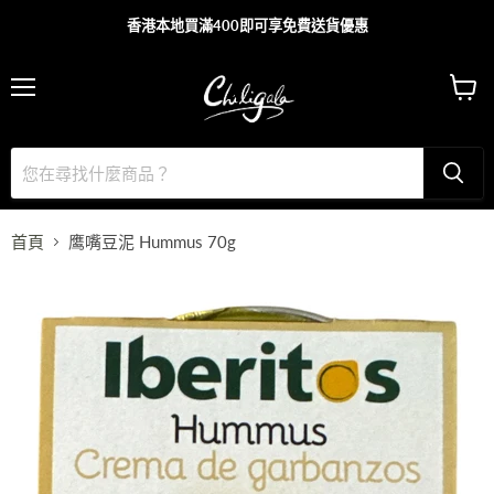
香港本地買滿400即可享免費送貨優惠
主
查
目
看
錄
購
物
車
首頁
鹰嘴豆泥 Hummus 70g