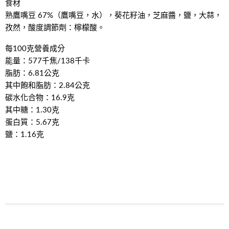
食材
熟鷹嘴豆 67%（鷹嘴豆，水），葵花籽油，芝麻醬，鹽，大蒜，
孜然，酸度調節劑：檸檬酸。
每100克營養成分
能量：577千焦/138千卡
脂肪：6.81公克
其中飽和脂肪：2.84公克
碳水化合物：16.9克
其中糖：1.30克
蛋白質：5.67克
鹽：1.16克