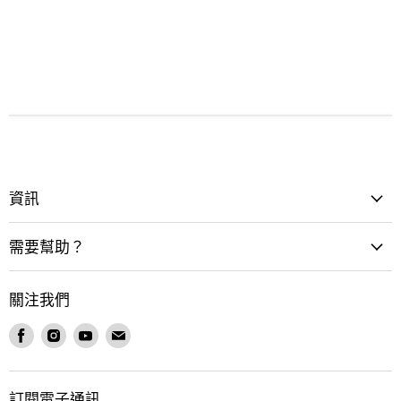
資訊
需要幫助？
關注我們
在
在
在
在
Facebook
Instagram
Youtube
電
找
找
找
郵
到
到
到
找
訂閱電子通訊