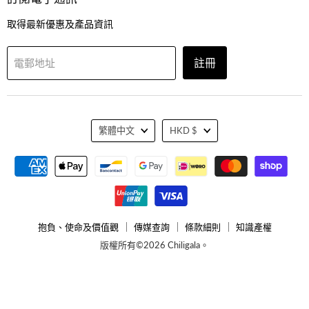
我
我
我
到
們
們
們
我
取得最新優惠及產品資訊
們
註冊
電郵地址
語
貨
繁體中文
HKD $
言
幣
抱負、使命及價值觀
傳媒查詢
條款細則
知識產權
版權所有©2026 Chiligala。