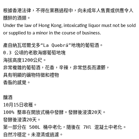
根據香港法律，不得在業務過程中，向未成年人售賣或供應令人
醺醉的酒類。
Under the law of Hong Kong, intoxicating liquor must not be sold
or supplied to a minor in the course of business.
產自納瓦塔爾戈多“La Quebrá”地塊的葡萄酒。

0.3 公頃的老歌海娜葡萄地塊

海拔高度1200公尺。

非常複雜的葡萄酒，花香，辛辣，非常悠長而濃鬱，

具有明顯的礦物特徵和禮物

香脂的感覺。
釀酒

10月15日收穫。

100% 整串在開放式桶中發酵。發酵後浸漬20天。

發酵後浸漬20天。

第一部分在 500L 桶中老化，隨後在 7Hl 混凝土中老化。

自然冷穩定。未澄清或過濾。