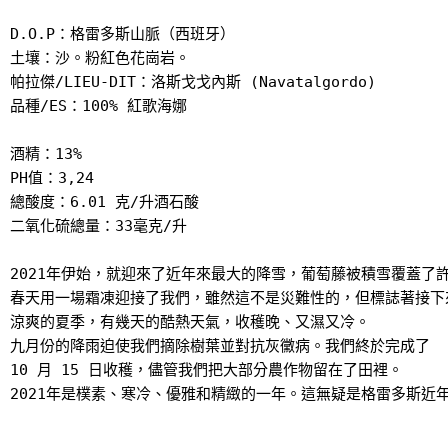
D.O.P：格雷多斯山脈（西班牙）

土壤：沙。粉紅色花崗岩。

帕拉傑/LIEU-DIT：洛斯戈戈內斯 (Navatalgordo)

品種/ES：100% 紅歌海娜

酒精：13%

PH值：3,24

總酸度：6.01 克/升酒石酸

二氧化硫總量：33毫克/升

2021年伊始，就迎來了近年來最大的降雪，葡萄藤被積雪覆蓋了許
春天用一場霜凍迎接了我們，雖然這不是災難性的，但標誌著接下來
涼爽的夏季，有幾天的酷熱天氣，收穫晚、又濕又冷。

九月份的降雨迫使我們摘除樹葉並對抗灰黴病。我們終於完成了

10 月 15 日收穫，儘管我們把大部分農作物留在了田裡。
