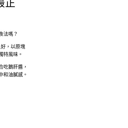
最正
食法嗎？
良好，以原塊
獨特風味。
合吃鵝肝醬，
中和油膩感。