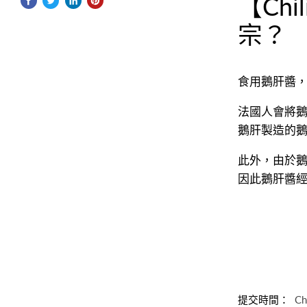
【Ch
宗？
食用鵝肝醬
法國人會將鵝
鵝肝製造的
此外，由於
因此鵝肝醬
提交時間：
Ch