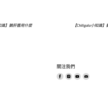
la小知識】鵝肝醬用什麼
【Chiligala小知
？
關注我們
在
在
在
在
Facebook
Instagram
Youtube
電
找
找
找
郵
到
到
到
找
我
我
我
到
們
們
們
我