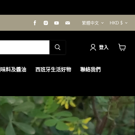
語
貨
在
在
在
在
繁體中文
HKD $
Facebook
Instagram
Youtube
電
找
找
找
郵
言
幣
到
到
到
找
我
我
我
到
登入
們
們
們
我
查
們
看
購
調味料及醬油
西班牙生活好物
聯絡我們
物
車