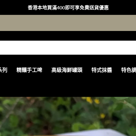
香港本地買滿400即可享免費送貨優惠
系列
精釀手工啤
高級海鮮罐頭
特式抹醬
特色