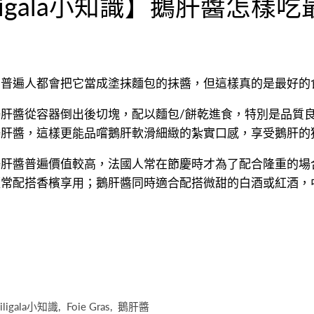
iligala小知識】鵝肝醬怎樣吃
，普遍人都會把它當成塗抹麵包的抹醬，但這樣真的是最好的
肝醬從容器倒出後切塊，配以麵包/餅乾進食，特別是品質
鵝肝醬，這樣更能品嚐鵝肝軟滑細緻的紮實口感，享受鵝肝的
鵝肝醬普遍價值較高，法國人常在節慶時才為了配合隆重的場
經常配搭香檳享用；鵝肝醬同時適合配搭微甜的白酒或紅酒，
iligala小知識
,
Foie Gras
,
鵝肝醬